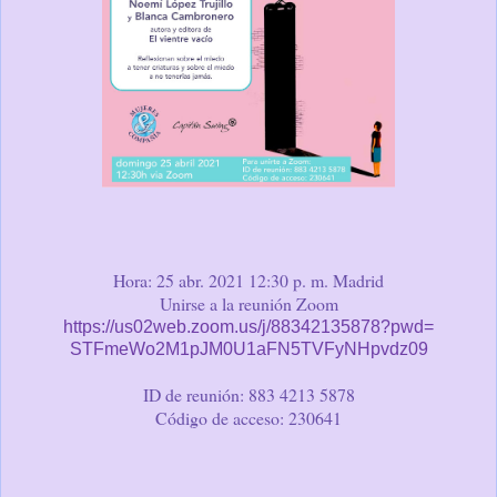
Hora: 25 abr. 2021 12:30 p. m. Madrid
Unirse a la reunión Zoom
https://us02web.zoom.us/j/
88342135878?pwd=
STFmeWo2M1pJM0U1aFN5TVFyNHpvdz
09
ID de reunión: 883 4213 5878
Código de acceso: 230641